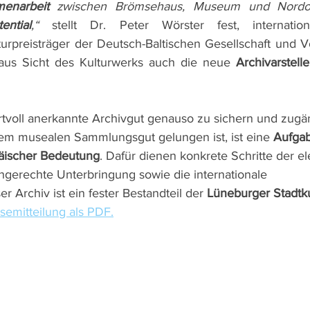
enarbeit 
zwischen Brömsehaus, Museum und Nordost-
ential
,“
 stellt Dr. Peter Wörster fest, internation
urpreisträger der Deutsch-Baltischen Gesellschaft und Vo
aus Sicht des Kulturwerks auch die neue 
Archivarstell
ertvoll anerkannte Archivgut genauso zu sichern und zugä
em musealen Sammlungsgut gelungen ist, ist eine 
Aufgab
päischer Bedeutung
. Dafür dienen konkrete Schritte der e
chgerechte Unterbringung sowie die internationale 
r Archiv ist ein fester Bestandteil der 
Lüneburger Stadtku
semitteilung als PDF.