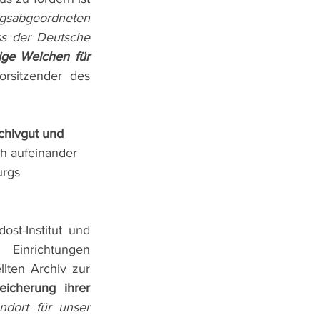
„Dem Lüneburger Bundestagsabgeordneten 
ss der Deutsche 
ige Weichen für 
rsitzender des 
chivgut und 
h aufeinander 
urgs 
ost-Institut und 
Einrichtungen 
lten Archiv zur 
eicherung ihrer 
ndort für unser 