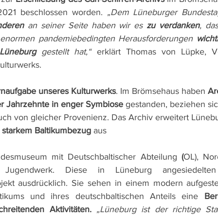
2021 beschlossen worden. 
nderen
 an seiner Seite haben wir es 
zu verdanken
, da
r enormen pandemiebedingten Herausforderungen 
wicht
 Lüneburg
 gestellt hat,“
 erklärt Thomas von Lüpke, Vo
ulturwerks.
naufgabe unseres Kulturwerks
. Im Brömsehaus haben 
Ar
r Jahrzehnte in enger Symbiose
 gestanden, beziehen sic
uch von gleicher Provenienz. Das Archiv erweitert Lüneb
t starkem Baltikumbezug
 aus 
desmuseum mit Deutschbaltischer Abteilung
 (
OL), Nord
m Jugendwerk. Diese in Lüneburg angesiedelten 
jekt ausdrücklich. Sie sehen in einem modern aufgestel
tikums und ihres deutschbaltischen Anteils eine 
Ber
hreitenden Aktivitäten. 
„Lüneburg ist der richtige Sta