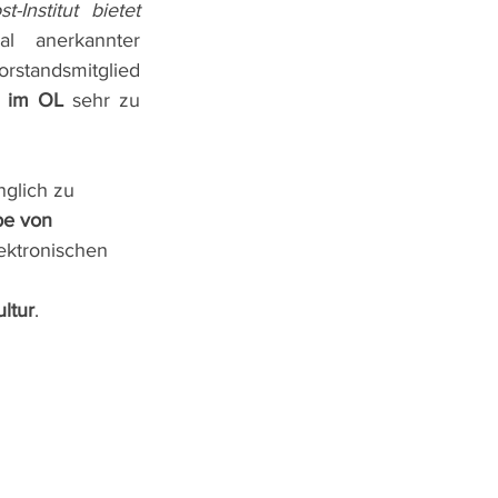
Institut bietet
al anerkannter 
rstandsmitglied 
e im OL 
sehr zu 
nglich zu 
e von 
lektronischen 
ltur
.