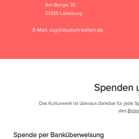
Am Berge 35
21335 Lüneburg
E-Mail:
csg@deutsch-balten.de
Spenden u
Das Kulturwerk ist überaus dankbar für jede S
des
Bröm
Spende per Banküberweisung