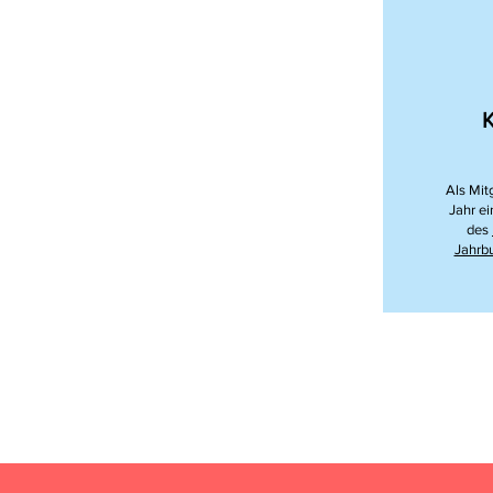
K
Als Mit
Jahr e
des
Jahrb