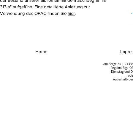
der Bestand unserer Bibliothek mit dem Suchbegriff "18
313-a" aufgeführt. Eine detaillierte Anleitung zur
Verwendung des OPAC finden Sie
hier
.
Home
Impre
Am Berge 35 | 21335
Regelmäßige Öff
Dienstag und D
ode
Außerhalb der