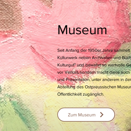
Museum
Seit Anfang der 1950er Jahre sammelt 
Kulturwerk neben Archivalien und Büch
Kulturgut" und bewahrt so wertvolle G
vor Verlust, sondern macht diese auch
und Präsentation, unter anderem in de
Abteilung des Ostpreussischen Museum
Öffentlichkeit zugänglich.
Zum Museum