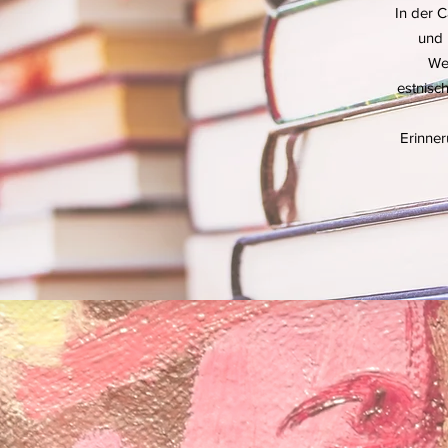
In der C
und 
We
estnisc
Erinne