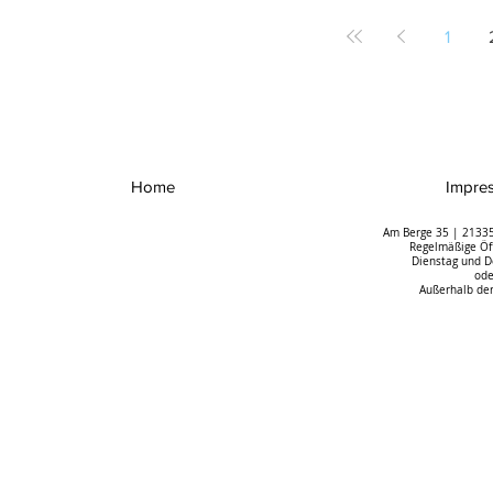
1
Home
Impre
Am Berge 35 | 21335
Regelmäßige Öff
Dienstag und D
ode
Außerhalb der