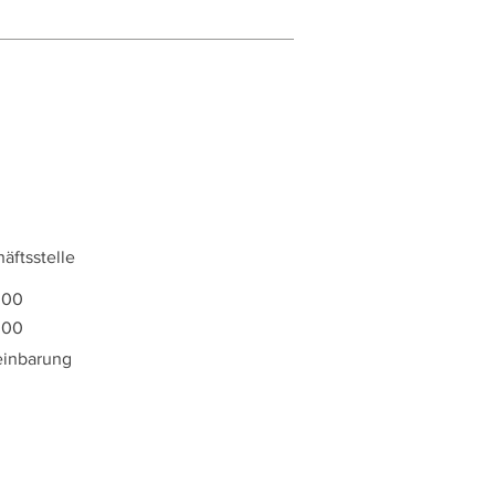
äftsstelle
:00
:00
einbarung