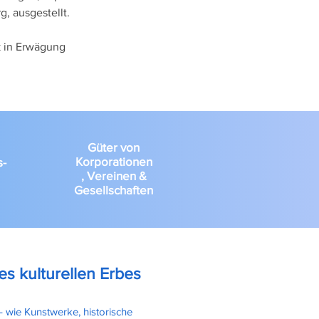
, ausgestellt.
k in Erwägung
​Güter von
Korporationen
s-
, Vereinen &
Gesellschaften
es kulturellen Erbes
– wie Kunstwerke, historische