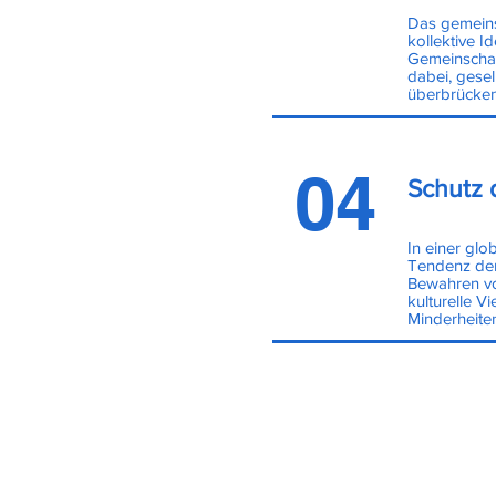
Das gemeinsa
kollektive Ide
Gemeinschaft
dabei, gesel
überbrücken
04
Schutz d
In einer glob
Tendenz der
Bewahren von
kulturelle Vi
Minderheiten