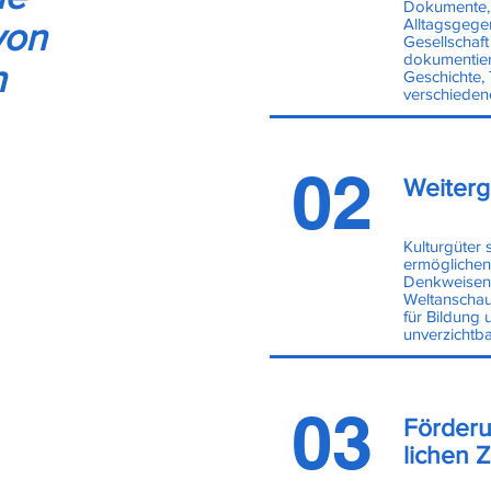
Dokumente,
Alltagsgegen
von
Gesellschaf
dokumentieren
n
Geschichte, 
verschieden
02
Weiterg
Kulturgüter 
ermöglichen
Denkweisen,
Weltanschau
für Bildung 
unverzichtba
03
Förderu
lichen 