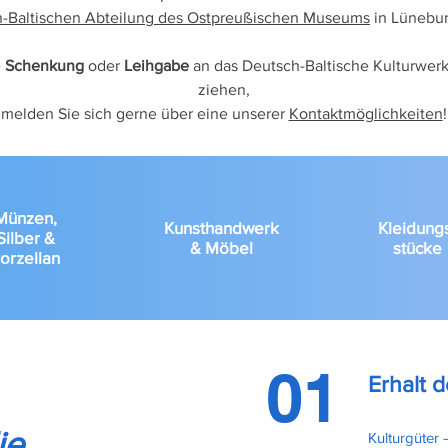
-Baltischen Abteilung des Ostpreußischen Museums
in Lüneburg
e
Schenkung
oder
Leihgabe
an das Deutsch-Baltische Kulturwer
ziehen,
melden Sie sich gerne über eine unserer
Kontaktmöglichkeiten
!
Münzen,
Kunsthandwerk
Kleidung
Silber &
& Möbel
stücke
orzellan
01
Erhalt d
ie
Kulturgüter 