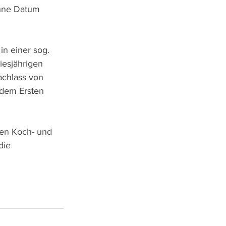
ohne Datum 
in einer sog. 
iesjährigen 
achlass von 
 dem Ersten 
en Koch- und 
die 