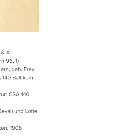
 & A. 
n 96, 1)
rn, geb. Frey, 
 140 Baltikum 
tur: CSA 140 
eval) und Lotte 
ken, 1908 