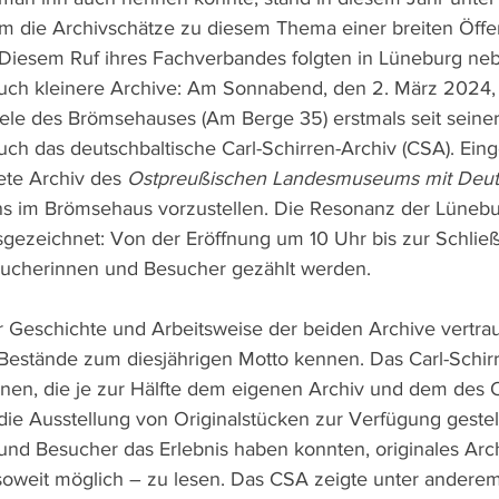
um die Archivschätze zu diesem Thema einer breiten Öffen
Diesem Ruf ihres Fachverbandes folgten in Lüneburg ne
uch kleinere Archive: Am Sonnabend, den 2. März 2024, 
iele des Brömsehauses (Am Berge 35) erstmals seit seine
ch das deutschbaltische Carl-Schirren-Archiv (CSA). Ein
te Archiv des 
Ostpreußischen Landesmuseums mit Deuts
uns im Brömsehaus vorzustellen. Die Resonanz der Lünebu
usgezeichnet: Von der Eröffnung um 10 Uhr bis zur Schli
ucherinnen und Besucher gezählt werden.
 Geschichte und Arbeitsweise der beiden Archive vertra
Bestände zum diesjährigen Motto kennen. Das Carl-Schirr
rtrinen, die je zur Hälfte dem eigenen Archiv und dem des
e Ausstellung von Originalstücken zur Verfügung gestell
nd Besucher das Erlebnis haben konnten, originales Arch
oweit möglich – zu lesen. Das CSA zeigte unter anderem