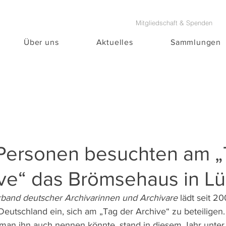
Mitgliedschaft & Spenden
Über uns
Aktuelles
Sammlungen
Personen besuchten am 
ive“ das Brömsehaus in L
band deutscher Archivarinnen und Archivare
 lädt seit 20
Deutschland ein, sich am „Tag der Archive“ zu beteiligen
 man ihn auch nennen könnte, stand in diesem Jahr unte