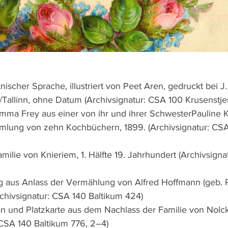
ischer Sprache, illustriert von Peet Aren, gedruckt bei J.
Tallinn, ohne Datum (Archivsignatur: CSA 100 Krusenstjer
ma Frey aus einer von ihr und ihrer SchwesterPauline Ke
lung von zehn Kochbüchern, 1899. (Archivsignatur: CSA
ilie von Knieriem, 1. Hälfte 19. Jahrhundert (Archivsigna
g aus Anlass der Vermählung von Alfred Hoffmann (geb. R
chivsignatur: CSA 140 Baltikum 424)
an und Platzkarte aus dem Nachlass der Familie von Nolc
 CSA 140 Baltikum 776, 2–4)