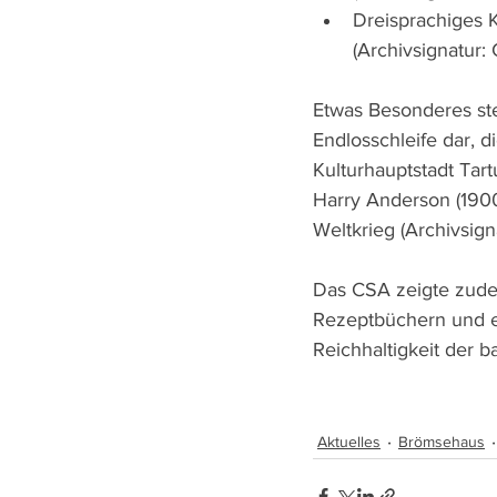
Dreisprachiges K
(Archivsignatur:
Etwas Besonderes stel
Endlosschleife dar, d
Kulturhauptstadt Tar
Harry Anderson (1900
Weltkrieg (Archivsig
Das CSA zeigte zude
Rezeptbüchern und er
Reichhaltigkeit der b
Aktuelles
Brömsehaus