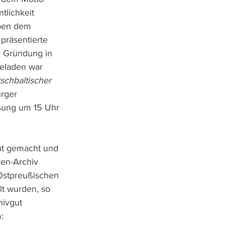
tlichkeit 
ben dem 
präsentierte 
r Gründung in 
geladen war 
chbaltischer 
rger 
eßung um 15 Uhr 
ut gemacht und 
en-Archiv 
 Ostpreußischen 
t wurden, so 
ivgut 
: