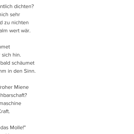
ntlich dichten?
mich sehr
d zu nichten
alm wert wär.
umet
 sich hin.
 bald schäumet
hm in den Sinn.
froher Miene 
chbarschaft?
maschine 
raft.
das Molle!"