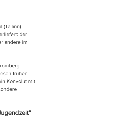
(Tallinn) 
liefert: der 
er andere im 
 Bromberg 
iesen frühen 
ein Konvolut mit 
esondere 
Jugendzeit“ 