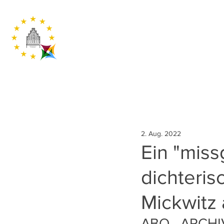
2. Aug. 2022
Ein "miss
dichteri
Mickwitz 
ABO - ARCHI