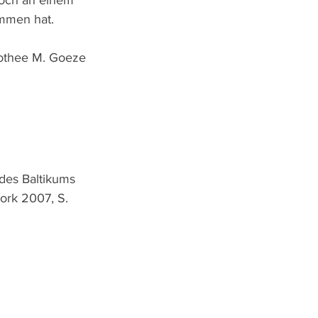
ommen hat.
othee M. Goeze 
des Baltikums 
ork 2007, S. 