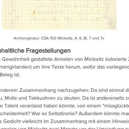
Archivsignatur: CSA 100 Mickwitz, A. 6, Bl. 7 und 7v
nhaltliche Fragestellungen
 Gewohnheit gestaltete Annelen von Mickwitz kolorierte
umengirlanden) um ihre Texte herum, wofür das vorliegen
eleg ist.  
n anderem Zusammenhang nachzugehen: Da sind einmal d
u, Molle und Tekkuohren zu deuten. Da ist andererseits z
he Talent veranlasst haben könnte, von einem "missglückt
scheidenheit? War es Selbstironie? Außerdem könnte ma
 Gedicht vielleicht im Zusammenhang mit einem Hinweis 
 Annelen von Mickwitz zwei Monate vor der Umsiedlung n