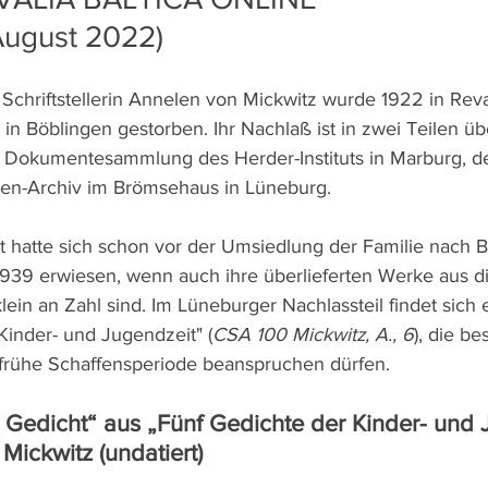
August 2022)
Schriftstellerin Annelen von Mickwitz wurde 1922 in Reval 
in Böblingen gestorben. Ihr Nachlaß ist in zwei Teilen über
r Dokumentesammlung des Herder-Instituts in Marburg, d
ren-Archiv im Brömsehaus in Lüneburg.
ent hatte sich schon vor der Umsiedlung der Familie nach
1939 erwiesen, wenn auch ihre überlieferten Werke aus d
in an Zahl sind. Im Lüneburger Nachlassteil findet sich 
Kinder- und Jugendzeit" (
CSA 100 Mickwitz, A., 6
), die b
 frühe Schaffensperiode beanspruchen dürfen.
 Gedicht“ aus „Fünf Gedichte der Kinder- und 
Mickwitz (undatiert)