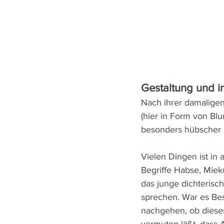
Gestaltung und i
Nach ihrer damaligen
(hier in Form von Bl
besonders hübscher B
Vielen Dingen ist i
Begriffe Habse, Miek
das junge dichterisc
sprechen. War es Be
nachgehen, ob dieses
vermuten läßt, dass