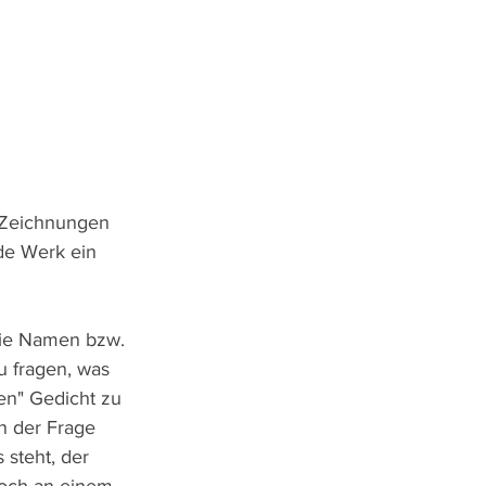
 Zeichnungen 
de Werk ein 
ie Namen bzw. 
u fragen, was 
en" Gedicht zu 
n der Frage 
steht, der 
och an einem 