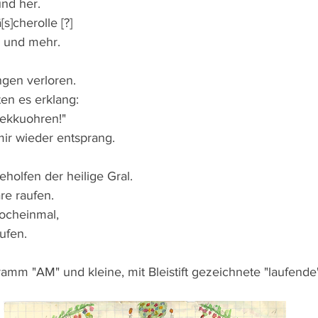
 und her.
s]cherolle [?]
r und mehr.
gen verloren.
en es erklang:
Tekkuohren!"
ir wieder entsprang.
eholfen der heilige Gral.
re raufen.
ocheinmal,
ufen. 
amm "AM" und kleine, mit Bleistift gezeichnete "laufende