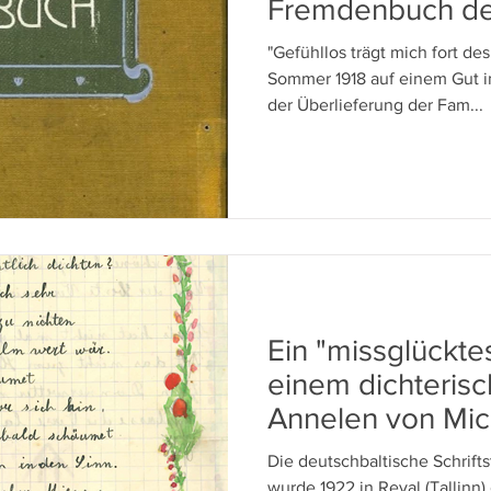
Fremdenbuch de
von Gut Megel
"Gefühllos trägt mich fort de
Sommer 1918 auf einem Gut in 
der Überlieferung der Fam...
Ein "missglückte
einem dichteris
Annelen von Mick
Jugend
Die deutschbaltische Schrift
wurde 1922 in Reval (Tallinn)