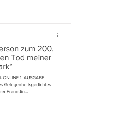
terson zum 200.
den Tod meiner
ark“
A ONLINE 1. AUSGABE
er Freundin...