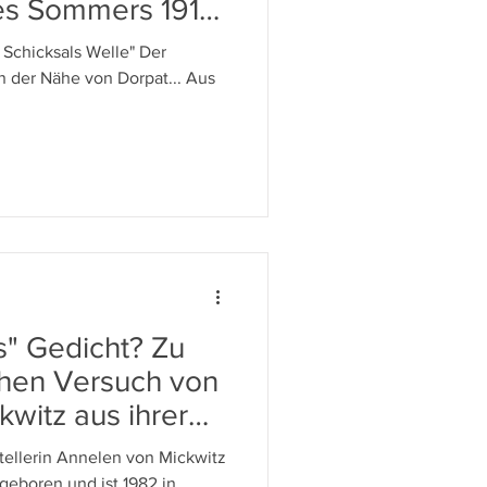
s Sommers 1918
s Schicksals Welle" Der
der Nähe von Dorpat... Aus
s" Gedicht? Zu
chen Versuch von
witz aus ihrer
stellerin Annelen von Mickwitz
 geboren und ist 1982 in