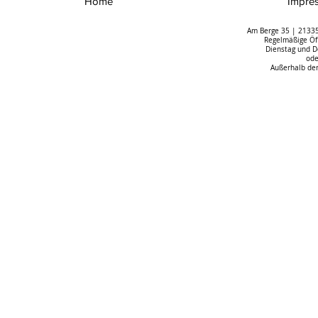
Home
Impre
Am Berge 35 | 21335
Regelmäßige Öff
Dienstag und D
ode
Außerhalb der
Das spektakuläre
Umgang mit 
Orgelbauprojekt im Dom zu
Erfolgreiche
Riga macht Fortschritte
Auftaktvera
in Oldenbur