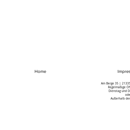
Home
Impre
Am Berge 35 | 21335
Regelmäßige Öff
Dienstag und D
ode
Außerhalb der
Das spektakuläre
Umgang mit 
Orgelbauprojekt im Dom zu
Erfolgreiche
Riga macht Fortschritte
Auftaktvera