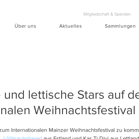
Mitgliedschaft & Spenden
Über uns
Aktuelles
Sammlungen
 und lettische Stars auf 
onalen Weihnachtsfestival
 zum Internationalen Mainzer Weihnachtsfestival zu komm
  
Lõõtsavägilased
 aus Estland und Kas Ti Divi aus Lettland