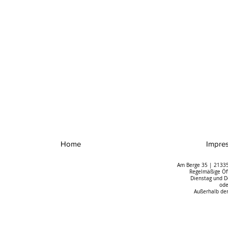
Home
Impre
Am Berge 35 | 21335
Regelmäßige Öff
Dienstag und D
ode
Außerhalb der
Lüneburg wir
Ulrich Mädge neuer