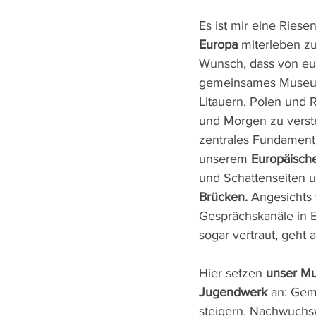
Es ist mir eine Ries
Europa
 miterleben z
Wunsch, dass von e
gemeinsames Museu
Litauern, Polen und 
und Morgen zu verst
zentrales Fundament 
unserem 
Europäisch
und Schattenseiten 
Brücken.
 Angesichts
Gesprächskanäle in E
sogar vertraut, geht 
Hier setzen 
unser M
Jugendwerk
 an: Gem
steigern. Nachwuchsw