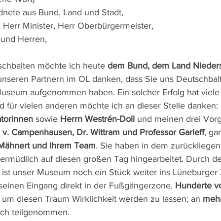
dnete aus Bund, Land und Stadt,
, Herr Minister, Herr Oberbürgermeister,
und Herren,
schbalten möchte ich heute 
dem Bund, dem Land Nieder
 unseren Partnern im OL danken, dass Sie uns Deutschbalt
 Museum aufgenommen haben. Ein solcher Erfolg hat viele
nd für vielen anderen möchte ich an dieser Stelle danken: 
atorinnen
 sowie 
Herrn Westrén-Doll
 und meinen drei Vor
. v. Campenhausen, Dr. Wittram und Professor Garleff
, ga
. Mähnert und Ihrem Team
. Sie haben in dem zurückliege
nermüdlich auf diesen großen Tag hingearbeitet. Durch d
 ist unser Museum noch ein Stück weiter ins Lüneburger
seinen Eingang direkt in der Fußgängerzone. 
Hunderte v
 um diesen Traum Wirklichkeit werden zu lassen; an 
mehr
lich teilgenommen.