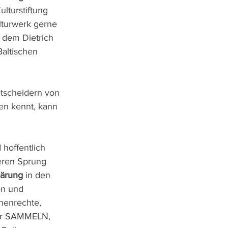
lturstiftung 
lturwerk gerne 
 dem Dietrich 
altischen 
tscheidern von 
en kennt, kann 
offentlich 
eren Sprung 
ärung
 in den 
en und 
henrechte, 
wir SAMMELN, 