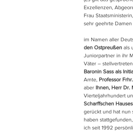
Exzellenzen, Abgeor
Frau Staatsministerin
sehr geehrte Damen 
im Namen aller Deut
den Ostpreußen
 als
Juniorpartner in ihr
Väter – stellvertrete
Baronin Sass als Initi
Amte, 
Professor Frhr
aber 
Ihnen, Herr Dr
Vierteljahrhundert u
Scharffschen Hauses
gerückt und hat nun 
haben stattgefunden,
ich seit 1992 persön