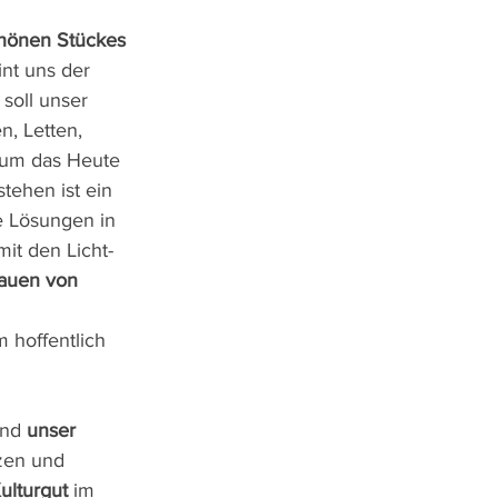
hönen Stückes 
nt uns der 
soll unser 
n, Letten, 
, um das Heute 
tehen ist ein 
e Lösungen in 
it den Licht- 
auen von 
 
 hoffentlich 
nd 
unser 
zen und 
ulturgut
 im 