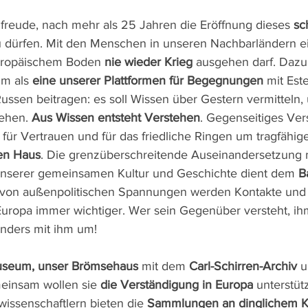
enfreude, nach mehr als 25 Jahren die Eröffnung dieses 
sc
u dürfen. Mit den Menschen in unseren Nachbarländern ei
uropäischem Boden 
nie wieder Krieg
 ausgehen darf. Dazu 
m als 
eine unserer Plattformen für Begegnungen
 mit Este
Russen beitragen: es soll Wissen über Gestern vermitteln
ehen. 
Aus Wissen entsteht Verstehen
. Gegenseitiges Vers
für Vertrauen und für das friedliche Ringen um tragfähig
en Haus
. Die grenzüberschreitende Auseinandersetzung m
unserer gemeinsamen Kultur und Geschichte dient dem 
B
 von außenpolitischen Spannungen werden Kontakte und
uropa immer wichtiger. Wer sein Gegenüber versteht, ihm
anders mit ihm um!
useum, unser Brömsehaus
 mit dem 
Carl-Schirren-Archiv
 u
einsam wollen sie 
die Verständigung in Europa
 unterstüt
issenschaftlern bieten die 
Sammlungen an dinglichem K