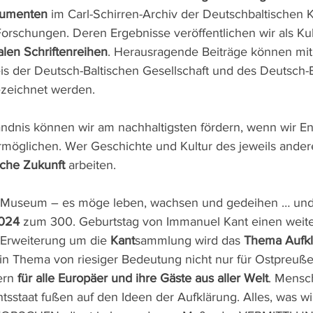
kumenten
 im Carl-Schirren-Archiv der Deutschbaltischen Ku
Forschungen. Deren Ergebnisse veröffentlichen wir als Ku
talen Schriftenreihen
. Herausragende Beiträge können mit
is der Deutsch-Baltischen Gesellschaft und des Deutsch-B
zeichnet werden.
ndnis können wir am nachhaltigsten fördern, wenn wir En
rmöglichen. Wer Geschichte und Kultur des jeweils ander
liche Zukunft
 arbeiten.
Museum – es möge leben, wachsen und gedeihen … und h
2024
 zum 300. Geburtstag von Immanuel Kant einen weit
 Erweiterung um die 
Kant
sammlung wird das 
Thema Aufkl
ein Thema von riesiger Bedeutung nicht nur für Ostpreuß
ern 
für alle Europäer und ihre Gäste aus aller Welt
. Mensc
sstaat fußen auf den Ideen der Aufklärung. Alles, was 