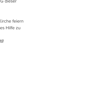
 dieser 
Kirche feiern 
s Hilfe zu 
18