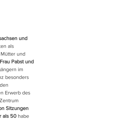
sachsen und 
en als 
 Mütter und 
Frau Pabst und 
gängern im 
nz besonders 
nden 
en Erwerb des 
 Zentrum 
on Sitzungen
 als 50
 habe 