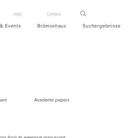
Jobs
Contact
 & Events
Brömsehaus
Suchergebnisse
nars
Academic papers
irs from its extensive manuscript