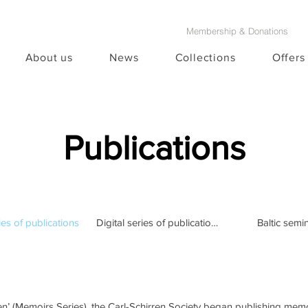
Membership & Donations
About us
News
Collections
Offers
Publications
ies of publications
Digital series of publications
Baltic semi
gen’ (Memoirs Series), the Carl-Schirren Society began publishing memo