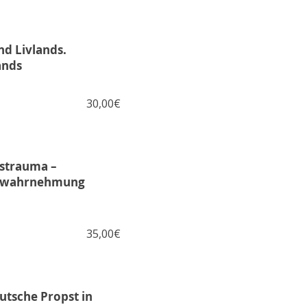
nd Livlands.
ands
30,00€
gstrauma –
bstwahrnehmung
35,00€
eutsche Propst in