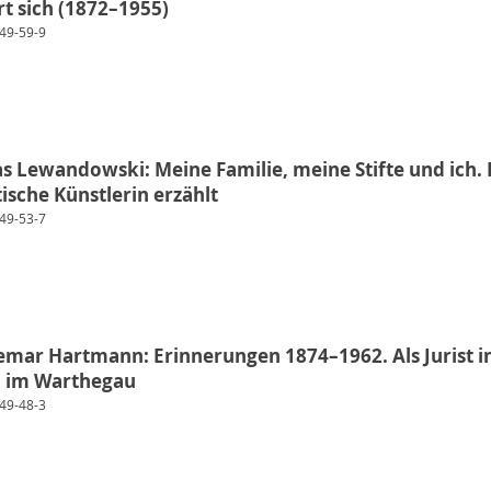
rt sich (1872–1955)
49-59-9
tas Lewandowski: Meine Familie, meine Stifte und ich. 
ische Künstlerin erzählt
49-53-7
emar Hartmann: Erinnerungen 1874–1962. Als Jurist in
d im Warthegau
49-48-3