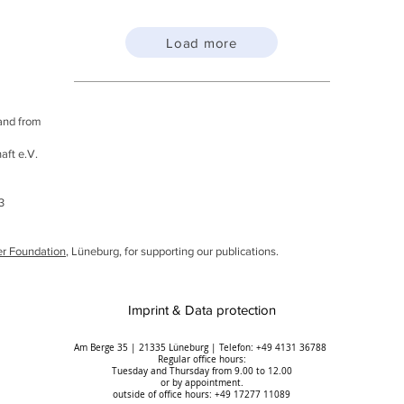
Load more
 and from
aft e.V.
53
er Foundation
, Lüneburg, for supporting our publications.
Imprint & Data protection
Am Berge 35 | 21335 Lüneburg | Telefon: +49 4131 36788
Regular office hours:
Tuesday and Thursday from 9.00 to 12.00
or by appointment.
outside of office hours: +49 17277 11089