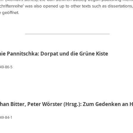
‘Schriftenreihe’ was also opened up to other texts such as dissertations
 geöffnet.
hie Pannitschka: Dorpat und die Grüne Kiste
49-86-5
phan Bitter, Peter Wörster (Hrsg.): Zum Gedenken an 
49-84-1