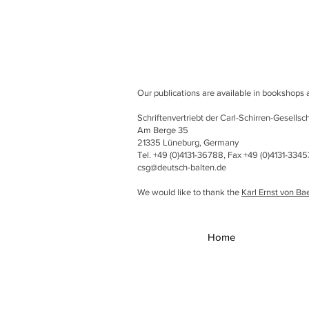
Our publications are available in bookshops
Schriftenvertriebt der Carl-Schirren-Gesellsch
Am Berge 35
21335 Lüneburg, Germany
Tel. +49 (0)4131-36788, Fax +49 (0)4131-334
csg@deutsch-balten.de
We would like to thank the
Karl Ernst von Ba
Home