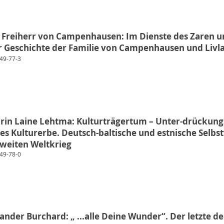
l Freiherr von Campenhausen: Im Dienste des Zaren u
r Geschichte der Familie von Campenhausen und Livl
49-77-3
hrin Laine Lehtma: Kulturträgertum – Unter-drückun
s Kulturerbe. Deutsch-baltische und estnische Sel
weiten Weltkrieg
49-78-0
xander Burchard: „ ...alle Deine Wunder“. Der letzte d