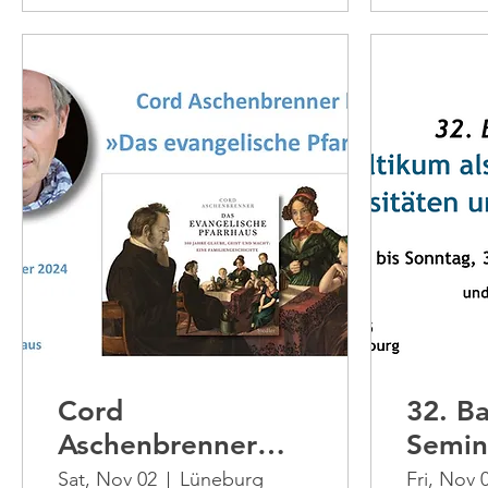
Cord
32. Ba
Aschenbrenner
Semin
liest: „Das
Sat, Nov 02
Lüneburg
Fri, Nov 