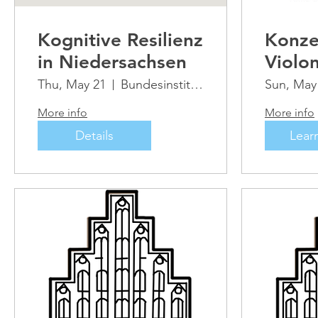
Kognitive Resilienz
Konze
in Niedersachsen
Violo
aus v
Thu, May 21
Bundesinstitut für Kultur und Geschichte
Sun, May
Epoc
More info
More info
Details
Lear