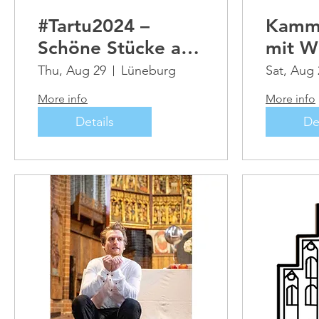
#Tartu2024 –
Kamm
Schöne Stücke aus
mit W
Tartu
C.Ph.
Thu, Aug 29
Lüneburg
Sat, Aug 
Rossin
More info
More info
Details
De