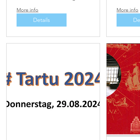
evangelische
More info
More info
Pfarrhaus“
Details
De