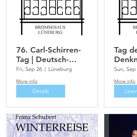
76. Carl-Schirren-
Tag d
Tag | Deutsch-
Denkm
Baltische
Fri, Sep 26
Lüneburg
Sun, Sep
Kulturtage
More info
More info
Details
Lear