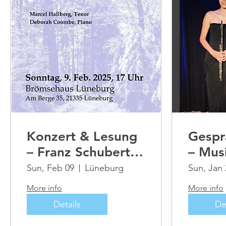
Konzert & Lesung
Gespr
– Franz Schubert:
– Musi
Winterreise
Sun, Feb 09
Lüneburg
Sun, Jan 
More info
More info
Details
De