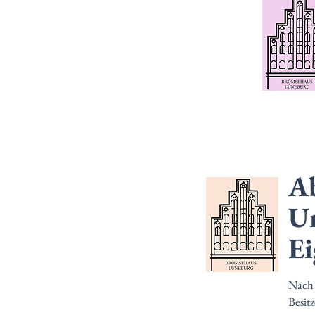
Ab
U
E
Nach 
Besit