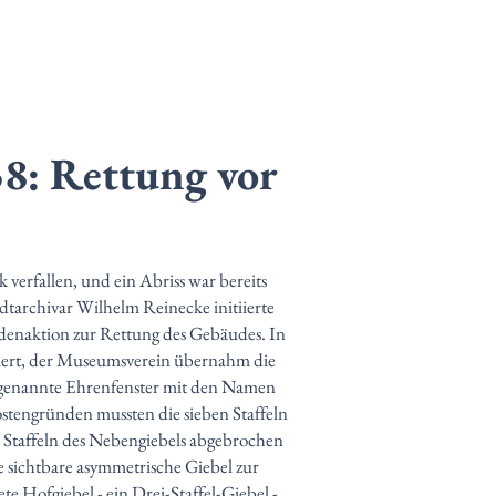
8: Rettung vor
 verfallen, und ein Abriss war bereits
dtarchivar Wilhelm Reinecke initiierte
ndenaktion zur Rettung des Gebäudes. In
riert, der Museumsverein übernahm die
ogenannte Ehrenfenster mit den Namen
stengründen mussten die sieben Staffeln
i Staffeln des Nebengiebels abgebrochen
e sichtbare asymmetrische Giebel zur
ete Hofgiebel - ein Drei-Staffel-Giebel -