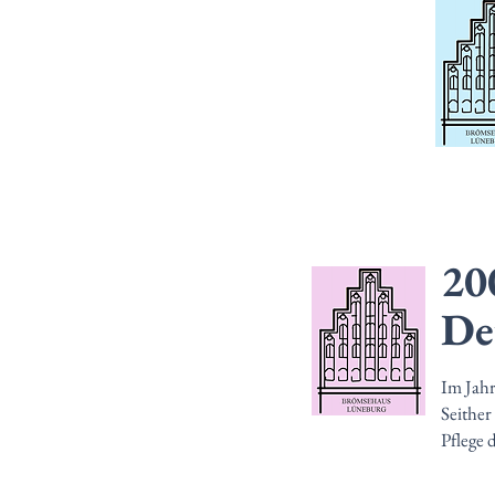
20
De
Im Jahr
Seither
Pflege 