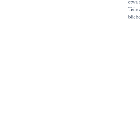
etwa 
Teile
blieb