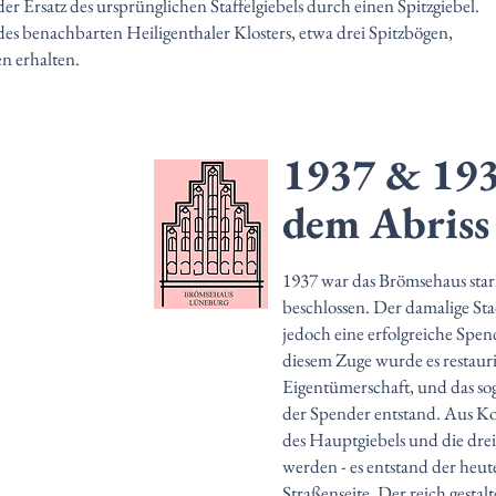
der Ersatz des ursprünglichen Staffelgiebels durch einen Spitzgiebel.
 des benachbarten Heiligenthaler Klosters, etwa drei Spitzbögen,
en erhalten.
1937 & 193
dem Abriss
1937 war das Brömsehaus stark
beschlossen. Der damalige Sta
jedoch eine erfolgreiche Spe
diesem Zuge wurde es restau
Eigentümerschaft, und das s
der Spender entstand. Aus Ko
des Hauptgiebels und die dre
werden - es entstand der heut
Straßenseite. Der reich gestalt