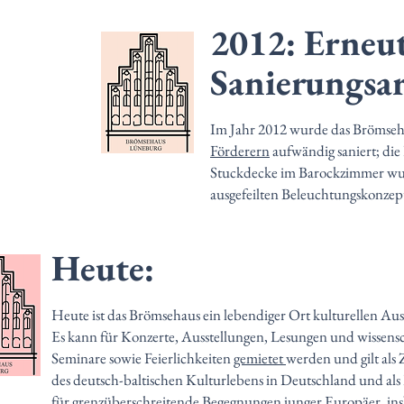
2012: Erneu
Sanierungsa
Im Jahr 2012 wurde das Brömseh
Förderern
aufwändig saniert; die
Stuckdecke im Barockzimmer wur
ausgefeilten Beleuchtungskonzept
Heute:
Heute ist das Brömsehaus ein lebendiger Ort kulturellen Aus
Es kann für Konzerte, Ausstellungen, Lesungen und wissensc
Seminare sowie Feierlichkeiten
gemietet
werden und gilt als
des deutsch-baltischen Kulturlebens in Deutschland und als
für grenzüberschreitende Begegnungen junger Europäer, ins