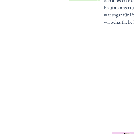
den ältesten Bü
Kaufmannshaus,
war sogar für P
wirtschaftliche