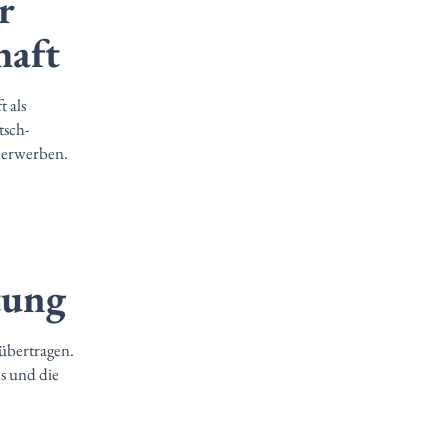
r
haft
 als
tsch-
n erwerben.
tung
 übertragen.
s und die