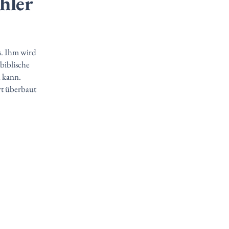
hler
s. Ihm wird
biblische
 kann.
rt überbaut