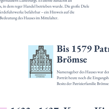
rgerhäusern Lüneburgs. Es diente zunächst als
 in dem reger Handel betrieben wurde. Die große Diele
ferdefuhrwerke befahrbar – ein Hinweis auf die
 Bedeutung des Hauses im Mittelalter.
Bis 1579 Pat
Brömse
Namensgeber des Hauses war der 
Porträt heute noch die Eingangsh
Besitz der Patrizierfamilie Brömse