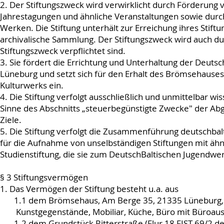
2. Der Stiftungszweck wird verwirklicht durch Förderung
Jahrestagungen und ähnliche Veranstaltungen sowie durch
Werken. Die Stiftung unterhält zur Erreichung ihres Stift
archivalische Sammlung. Der Stiftungszweck wird auch dur
Stiftungszweck verpflichtet sind.
3. Sie fördert die Errichtung und Unterhaltung der Deut
Lüneburg und setzt sich für den Erhalt des Brömsehauses 
Kulturwerks ein.
4. Die Stiftung verfolgt ausschließlich und unmittelbar w
Sinne des Abschnitts „steuerbegünstigte Zwecke" der Abga
Ziele.
5. Die Stiftung verfolgt die Zusammenführung deutschbalti
für die Aufnahme von unselbständigen Stiftungen mit ähnl
Studienstiftung, die sie zum Deutsch­Baltischen Jugendwer
§ 3 Stiftungsvermögen
1. Das Vermögen der Stiftung besteht u.a. aus
1.1 dem Brömsehaus, Am Berge 35, 21335 Lünebu
Kunstgegenstände, Mobiliar, Küche, Büro mit Büroa
1.2 dem Grundstück Ritterstraße (Flur 18 FIST 69/2 d