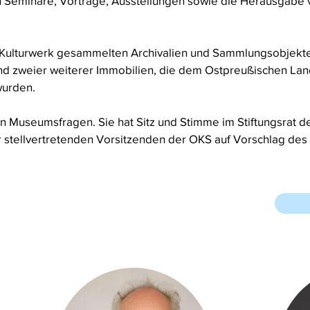
h Seminare, Vorträge, Ausstellungen sowie die Herausgabe 
 Kulturwerk gesammelten Archivalien und Sammlungsobjekte;
d zweier weiterer Immobilien, die dem Ostpreußischen La
wurden.
 in Museumsfragen. Sie hat Sitz und Stimme im Stiftungsrat d
r stellvertretenden Vorsitzenden der OKS auf Vorschlag des 