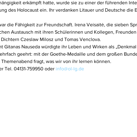
ängigkeit erkämpft hatte, wurde sie zu einer der führenden Inte
itung des Holocaust ein. Ihr verdanken Litauer und Deutsche die
war die Fähigkeit zur Freundschaft. Irena Veisaitė, die sieben Sp
hen Austausch mit ihren Schülerinnen und Kollegen, Freunden i
 Dichtern Czeslaw Milosz und Tomas Venclova.
ent Gitanas Nauseda würdigte ihr Leben und Wirken als „Denkmal 
ehrfach geehrt: mit der Goethe-Medaille und dem großen Bundes
r Themenabend fragt, was wir von ihr lernen können.
r Tel. 04131-759950 oder 
info@ol-lg.de