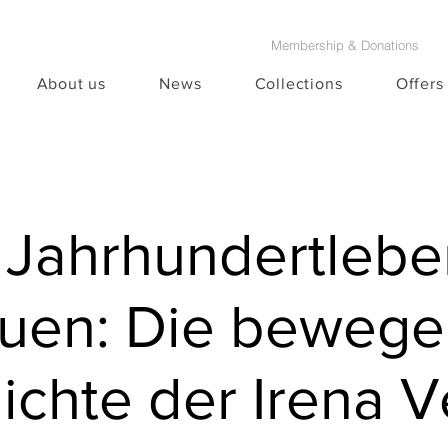
Membership & Donations
About us
News
Collections
Offers
 Jahrhundertlebe
auen: Die beweg
chte der Irena V