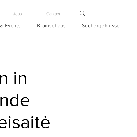
Jobs
Contact
 & Events
Brömsehaus
Suchergebnisse
n in
ende
eisaitė