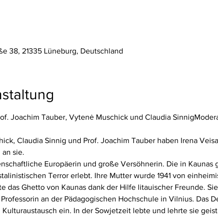
aße 38, 21335 Lüneburg, Deutschland
staltung
rof. Joachim Tauber, Vytenė Muschick und Claudia SinnigModera
ick, Claudia Sinnig und Prof. Joachim Tauber haben Irena Veisai
 an sie.
denschaftliche Europäerin und große Versöhnerin. Die in Kaunas
stalinistischen Terror erlebt. Ihre Mutter wurde 1941 von einhei
te das Ghetto von Kaunas dank der Hilfe litauischer Freunde. Sie 
s Professorin an der Pädagogischen Hochschule in Vilnius. Das D
n Kulturaustausch ein. In der Sowjetzeit lebte und lehrte sie geis