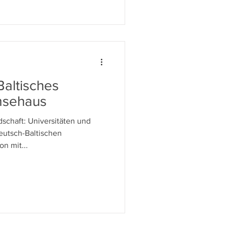
Baltisches
msehaus
dschaft: Universitäten und
eutsch-Baltischen
on mit...