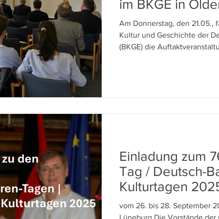
im BKGE in Olde
Am Donnerstag, den 21.05., f
Kultur und Geschichte der D
(BKGE) die Auftaktveranstal
Resilienz in Niedersachsen",
von Olaf Lies (Ministerpräsid
30 Teilnehmende aus Politik,
Zivilgesellschaft kamen zus
Herausforderungen von Desin
Einflussnahme und gesellscha
Einladung zum 76
Tag / Deutsch-Ba
Kulturtagen 202
vom 26. bis 28. September 2
Lüneburg Die Vorstände der C