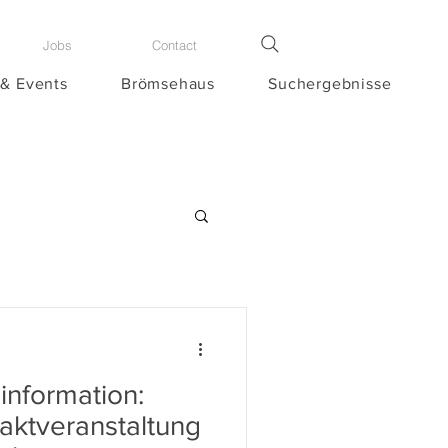
Jobs
Contact
 & Events
Brömsehaus
Suchergebnisse
nformation:
taktveranstaltung