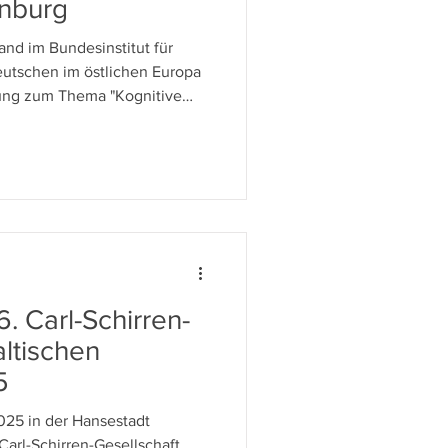
nburg
and im Bundesinstitut für
eutschen im östlichen Europa
tung zum Thema "Kognitive
 unter der Schirmherrschaft
ent Niedersachsen), statt. Über
 Wirtschaft, Wissenschaft und
ammen, um sich über die
formation, hybrider
ftlicher Widerst
. Carl-Schirren-
ltischen
5
025 in der Hansestadt
arl-Schirren-Gesellschaft