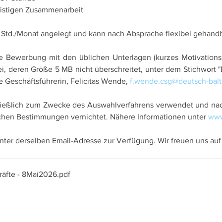
fristigen Zusammenarbeit 
15 Std./Monat angelegt und kann nach Absprache flexibel gehand
re Bewerbung mit den üblichen Unterlagen (kurzes Motivationss
ei, deren Größe 5 MB nicht überschreitet, unter dem Stichwort "
 Geschäftsführerin, Felicitas Wende, 
f.wende.csg@deutsch-bal
eßlich zum Zwecke des Auswahlverfahrens verwendet und nach
chen Bestimmungen vernichtet. Nähere Informationen unter 
www
nter derselben Email-Adresse zur Verfügung. Wir freuen uns au
räfte - 8Mai2026
.pdf