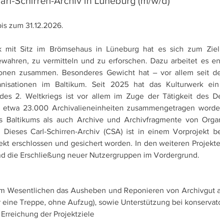
Carl-Schirren-Archiv in Lüneburg (m/w/d) 
bis zum 31.12.2026.
k mit Sitz im Brömsehaus in Lüneburg hat es sich zum Ziel g
ahren, zu vermitteln und zu erforschen. Dazu arbeitet es en
ationen zusammen. Besonderes Gewicht hat – vor allem seit d
isationen im Baltikum. Seit 2025 hat das Kulturwerk ein 
es 2. Weltkriegs ist vor allem im Zuge der Tätigkeit des De
etwa 23.000 Archivalieneinheiten zusammengetragen worden
s Baltikums als auch Archive und Archivfragmente von Organ
Dieses Carl-Schirren-Archiv (CSA) ist in einem Vorprojekt b
kt erschlossen und gesichert worden. In den weiteren Projekten
und die Erschließung neuer Nutzergruppen im Vordergrund. 
 im Wesentlichen das Ausheben und Reponieren von Archivgut 
eine Treppe, ohne Aufzug), sowie Unterstützung bei konserva
rreichung der Projektziele 