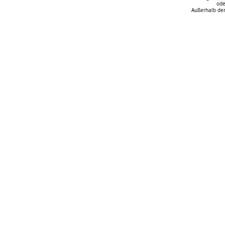
ode
Außerhalb der
Das spektakuläre
Umgang mit 
Orgelbauprojekt im Dom zu
Erfolgreiche
Riga macht Fortschritte
Auftaktvera
in Oldenbur