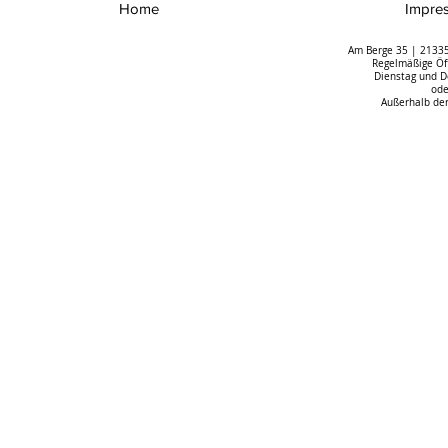
Home
Impre
Am Berge 35 | 21335
Regelmäßige Öff
Dienstag und D
ode
Außerhalb der
Das spektakuläre
Umgang mit 
Orgelbauprojekt im Dom zu
Erfolgreiche
Riga macht Fortschritte
Auftaktvera
in Oldenbur