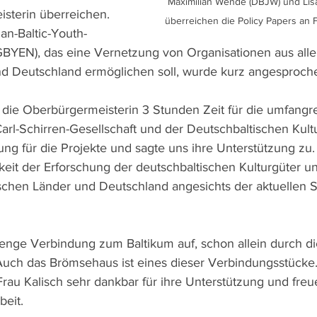
Maximilian Wende (DBJW) und Lis
sterin überreichen. 
überreichen die Policy Papers an F
n-Baltic-Youth-
YEN), das eine Vernetzung von Organisationen aus allen
d Deutschland ermöglichen soll, wurde kurz angesproche
die Oberbürgermeisterin 3 Stunden Zeit für die umfangre
Carl-Schirren-Gesellschaft und der Deutschbaltischen Kultur
ung für die Projekte und sagte uns ihre Unterstützung zu.
keit der Erforschung der deutschbaltischen Kulturgüter u
schen Länder und Deutschland angesichts der aktuellen Si
enge Verbindung zum Baltikum auf, schon allein durch die
 Auch das Brömsehaus ist eines dieser Verbindungsstücke.
rau Kalisch sehr dankbar für ihre Unterstützung und freu
eit.