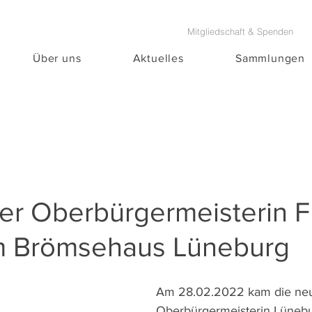
Mitgliedschaft & Spenden
Über uns
Aktuelles
Sammlungen
er Oberbürgermeisterin F
im Brömsehaus Lüneburg
Am 28.02.2022 kam die ne
Oberbürgermeisterin Lünebu