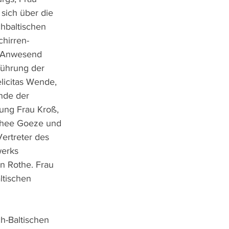
sich über die 
chbaltischen 
chirren-
. Anwesend 
führung der 
elicitas Wende, 
ende der 
tung Frau Kroß, 
othee Goeze und 
ertreter des 
erks 
n Rothe. Frau 
ltischen 
h-Baltischen 