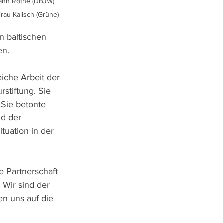
ann Rothe (DBJW) 
rau Kalisch (Grüne)
 baltischen 
n. 
iche Arbeit der 
stiftung. Sie 
 Sie betonte 
nd der 
tuation in der 
 Partnerschaft 
 Wir sind der 
en uns auf die 