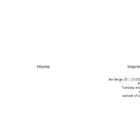
Home
Imprin
Am Berge 35 | 21335
R
Tuesday and
outside of 
Das spektakuläre
Umgang mit 
Orgelbauprojekt im Dom zu
Erfolgreiche
Riga macht Fortschritte
Auftaktvera
in Oldenbur