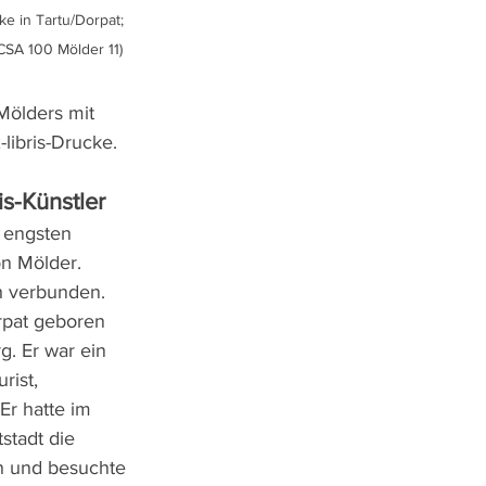
ke in Tartu/Dorpat; 
 CSA 100 Mölder 11)
Mölders mit 
libris-Drucke.
s-Künstler
 engsten 
n Mölder. 
h verbunden. 
rpat geboren 
g. Er war ein 
rist, 
Er hatte im 
stadt die 
 und besuchte 