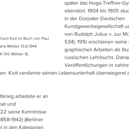
später das Hugo-Treffner-G
ebendort. 1904 bis 1905 stud
in der Dorpater Deutschen 
Kunstgewerbegesellschaft un
von Rudolph Julius v. zur Mü
ard Kivit im Buch von Paul 
534). 1910 erschienen seine 
ria Mölder 13.6.1944

graphischen Arbeiten als Illu
SA 100 Mölder 9)
russischen Lehrbuchs. Danac
Veröffentlichungen in zahlr
ten. Kivit verdiente seinen Lebensunterhalt überwiegend 
krieg arbeitete er an 
pat und 
/22 seine Kenntnisse 
858-1942) (Berliner 
 in den Kategorien 