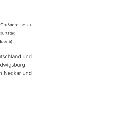
er Grußadresse zu 
urtstag

lder 5)
utschland und 
udwigsburg 
am Neckar und 