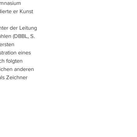
ymnasium 
ierte er Kunst 
ter der Leitung 
hlen (DBBL, S. 
ersten 
stration eines 
h folgten 
eichen anderen 
als Zeichner 