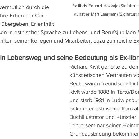
Ex libris Eduard Hakkaja (Steinbrüc
ermutlich durch die 
Künstler Märt Laarman) (Signatur:
hre Erben der Carl-
 übergeben. Er enthält 
en in estnischer Sprache zu Lebens- und Berufsjubiläen 
iften seiner Kollegen und Mitarbeiter, dazu zahlreiche Ex-
ein Lebensweg und seine Bedeutung als Ex-libri
Richard Kivit gehörte zu den
künstlerischen Vertrauten vo
Beide waren freundschaftlic
Kivit wurde 1888 in Tartu/Do
und starb 1981 in Ludwigsbur
bekannter estnischer Karikatu
Buchillustrator und Künstler. 
Lehrerseminar seiner Heimat
Grundausbildung bekommen