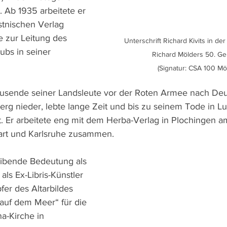
. Ab 1935 arbeitete er 
stnischen Verlag 
e zur Leitung des 
Unterschrift Richard Kivits in d
ubs in seiner 
Richard Mölders 50. Geb
(Signatur: CSA 100 Mö
Tausende seiner Landsleute vor der Roten Armee nach De
berg nieder, lebte lange Zeit und bis zu seinem Tode in L
rt. Er arbeitete eng mit dem Herba-Verlag in Plochingen 
gart und Karlsruhe zusammen.
leibende Bedeutung als 
 als Ex-Libris-Künstler 
er des Altarbildes 
 auf dem Meer“ für die 
a-Kirche in 