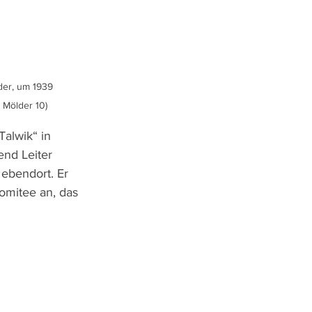
der, um 1939

 Mölder 10)
alwik“ in 
end Leiter 
 ebendort. Er 
omitee an, das 