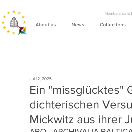
Membership & 
About us
News
Collections
Jul 12, 2025
Ein "missglücktes"
dichterischen Vers
Mickwitz aus ihrer 
ABO - ARCHIVALIA BALTIC