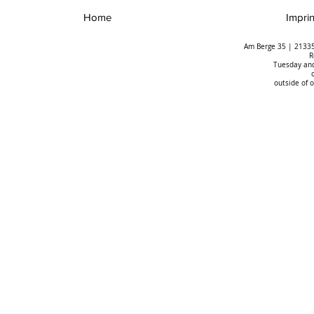
Home
Imprin
Am Berge 35 | 21335
R
Tuesday and
outside of 
Rechte, Reformen,
Kristjan Jaa
Revolutionen – der Landrat
200. Todest
Reinhold Stael v. Holstein
meiner Freun
(1846-1907)