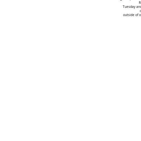
R
Tuesday and
outside of 
Das spektakuläre
Umgang mit 
Orgelbauprojekt im Dom zu
Erfolgreiche
Riga macht Fortschritte
Auftaktvera
in Oldenbur